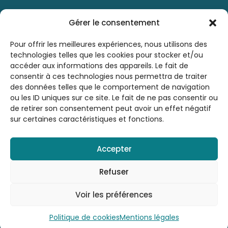
Contactez-nous
Gérer le consentement
0476 21 76 46
Pour offrir les meilleures expériences, nous utilisons des
technologies telles que les cookies pour stocker et/ou
accéder aux informations des appareils. Le fait de
sbsrinfo@gmail.com
consentir à ces technologies nous permettra de traiter
des données telles que le comportement de navigation
ou les ID uniques sur ce site. Le fait de ne pas consentir ou
de retirer son consentement peut avoir un effet négatif
sur certaines caractéristiques et fonctions.
Accepter
© 2026 Société Belge de Sophrologie et de
Relaxation A.S.B.L. - SBSR | Tous droits
Refuser
réservés |
Mentions légales
| By
LAUGRE
Voir les préférences
Politique de cookies
Mentions légales