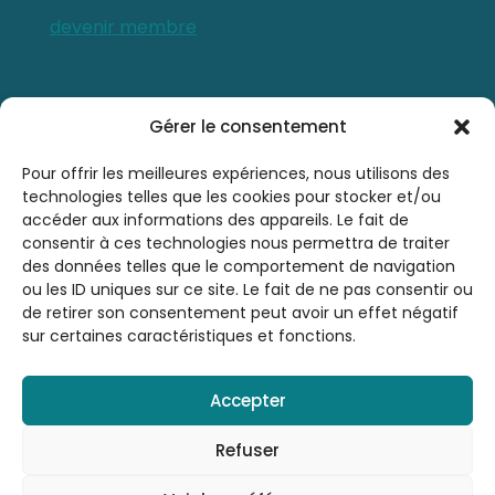
devenir membre
Contactez-nous
Gérer le consentement
0476 21 76 46
Pour offrir les meilleures expériences, nous utilisons des
technologies telles que les cookies pour stocker et/ou
accéder aux informations des appareils. Le fait de
sbsrinfo@gmail.com
consentir à ces technologies nous permettra de traiter
des données telles que le comportement de navigation
ou les ID uniques sur ce site. Le fait de ne pas consentir ou
de retirer son consentement peut avoir un effet négatif
sur certaines caractéristiques et fonctions.
Accepter
© 2026 Société Belge de Sophrologie et de
Relaxation A.S.B.L. - SBSR | Tous droits
Refuser
réservés |
Mentions légales
| By
LAUGRE