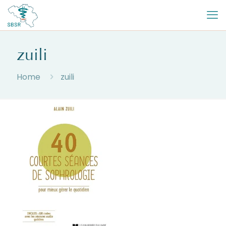
zuili
Home
zuili