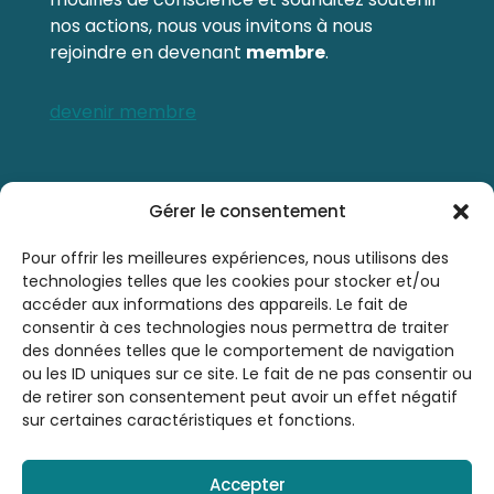
nos actions, nous vous invitons à nous
rejoindre en devenant
membre
.
devenir membre
Contactez-nous
Gérer le consentement
0476 21 76 46
Pour offrir les meilleures expériences, nous utilisons des
technologies telles que les cookies pour stocker et/ou
accéder aux informations des appareils. Le fait de
sbsrinfo@gmail.com
consentir à ces technologies nous permettra de traiter
des données telles que le comportement de navigation
ou les ID uniques sur ce site. Le fait de ne pas consentir ou
de retirer son consentement peut avoir un effet négatif
sur certaines caractéristiques et fonctions.
Accepter
© 2026 Société Belge de Sophrologie et de