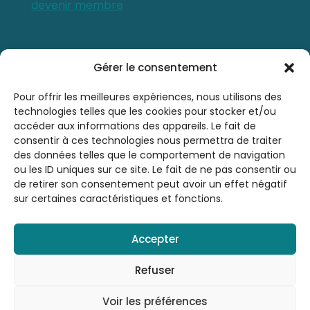
devenir membre
Contactez-nous
Gérer le consentement
0476 21 76 46
Pour offrir les meilleures expériences, nous utilisons des
technologies telles que les cookies pour stocker et/ou
accéder aux informations des appareils. Le fait de
sbsrinfo@gmail.com
consentir à ces technologies nous permettra de traiter
des données telles que le comportement de navigation
ou les ID uniques sur ce site. Le fait de ne pas consentir ou
de retirer son consentement peut avoir un effet négatif
sur certaines caractéristiques et fonctions.
Accepter
© 2026 Société Belge de Sophrologie et de
Relaxation A.S.B.L. - SBSR | Tous droits
Refuser
réservés |
Mentions légales
| By
LAUGRE
Voir les préférences