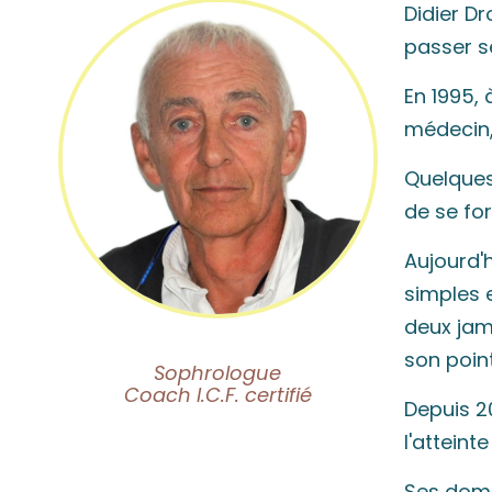
Didier Dr
passer s
En 1995, 
médecin,
Quelques 
de se for
Aujourd'h
simples e
deux jam
son poin
Sophrologue
Coach I.C.F. certifié
Depuis 20
l'atteint
Ses doma