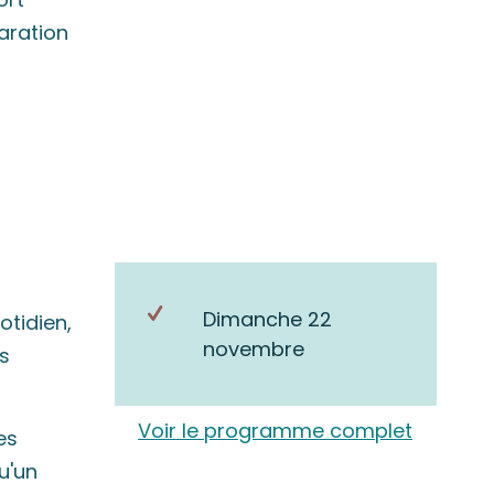
paration
Dimanche 22
tidien,
novembre
s
Voir le programme complet
es
u'un