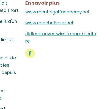
En savoir plus
lait
ait fort.
www.mentalgolfacademy.net
eils d'un
www.coachetvous.net
didierdrouven.wixsite.com/ecritu
dier et
re
on et de
t les
n depuis
ans
e.
ort