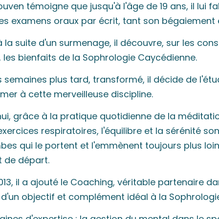
ouven témoigne que jusqu'à l'âge de 19 ans, il lui fal
es examens oraux par écrit, tant son bégaiement ét
à la suite d'un surmenage, il découvre, sur les cons
 les bienfaits de la Sophrologie Caycédienne.
semaines plus tard, transformé, il décide de l'étu
mer à cette merveilleuse discipline.
ui, grâce à la pratique quotidienne de la méditati
xercices respiratoires, l'équilibre et la sérénité son
bes qui le portent et l'emmènent toujours plus loi
t de départ.
13, il a ajouté le Coaching, véritable partenaire d
e d'un objectif et complément idéal à la Sophrologi
ines d'expertise : la gestion du mental dans le sp