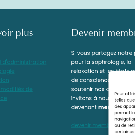
voir plus
Devenir memb
Si vous partagez notre
l d'administration
pour la sophrologie, la
ologie
relaxation et les états 
tion
de conscience et souha
s modifiés de
soutenir nos actions, n
Pour offri
nce
invitons à nous rejoindr
telles qu
devenant
membre
des appar
.
permettra
navigation
devenir membre
ou de ret
certaines