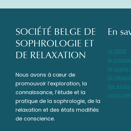
SOCIÉTÉ BELGE DE
En sa
SOPHROLOGIE ET
la SBSR
DE RELAXATION
le consei
la sophr
Nous avons à cœur de
la relaxa
promouvoir l’exploration, la
les état
connaissance, l’étude et la
conscie
pratique de la sophrologie, de la
relaxation et des états modifiés
de conscience.