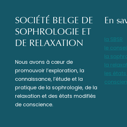
SOCIÉTÉ BELGE DE
En sa
SOPHROLOGIE ET
la SBSR
DE RELAXATION
le consei
la sophr
Nous avons à cœur de
la relaxa
promouvoir l’exploration, la
les état
connaissance, l’étude et la
conscie
pratique de la sophrologie, de la
relaxation et des états modifiés
de conscience.