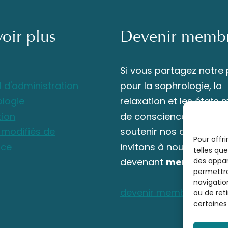
voir plus
Devenir memb
Si vous partagez notre
l d'administration
pour la sophrologie, la
ologie
relaxation et les états 
tion
de conscience et souha
s modifiés de
soutenir nos actions, n
Pour offri
nce
invitons à nous rejoindr
telles qu
devenant
membre
des appar
.
permettra
navigation
devenir membre
ou de ret
certaines