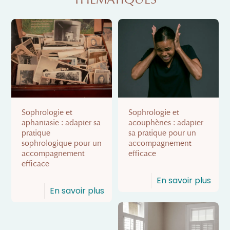
THÉMATIQUES
Sophrologie et
Sophrologie et
aphantasie : adapter sa
acouphènes : adapter
pratique
sa pratique pour un
sophrologique pour un
accompagnement
accompagnement
efficace
efficace
En savoir plus
En savoir plus