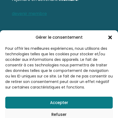
devenir membre
Contactez-nous
Gérer le consentement
0476 21 76 46
Pour offrir les meilleures expériences, nous utilisons des
technologies telles que les cookies pour stocker et/ou
accéder aux informations des appareils. Le fait de
sbsrinfo@gmail.com
consentir à ces technologies nous permettra de traiter
des données telles que le comportement de navigation
ou les ID uniques sur ce site. Le fait de ne pas consentir ou
de retirer son consentement peut avoir un effet négatif
sur certaines caractéristiques et fonctions.
Accepter
© 2026 Société Belge de Sophrologie et de
Relaxation A.S.B.L. - SBSR | Tous droits
Refuser
réservés |
Mentions légales
| By
LAUGRE