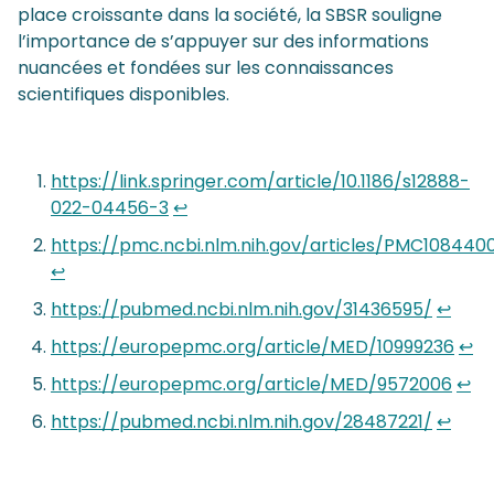
place croissante dans la société, la SBSR souligne
l’importance de s’appuyer sur des informations
nuancées et fondées sur les connaissances
scientifiques disponibles.
https://link.springer.com/article/10.1186/s12888-
022-04456-3
↩︎
https://pmc.ncbi.nlm.nih.gov/articles/PMC108440
↩︎
https://pubmed.ncbi.nlm.nih.gov/31436595/
↩︎
https://europepmc.org/article/MED/10999236
↩︎
https://europepmc.org/article/MED/9572006
↩︎
https://pubmed.ncbi.nlm.nih.gov/28487221/
↩︎