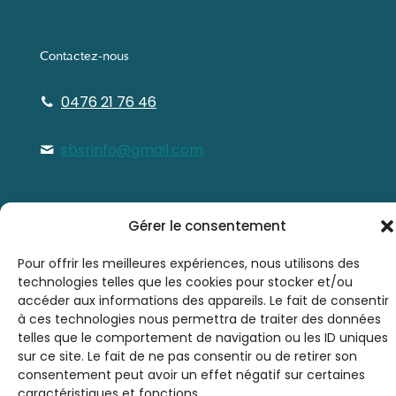
Contactez-nous
0476 21 76 46
sbsrinfo@gmail.com
Gérer le consentement
Pour offrir les meilleures expériences, nous utilisons des
technologies telles que les cookies pour stocker et/ou
© 2026 Société Belge de Sophrologie et de
accéder aux informations des appareils. Le fait de consentir
Relaxation A.S.B.L. - SBSR | Tous droits
à ces technologies nous permettra de traiter des données
réservés |
Mentions légales
| By
LAUGRE
telles que le comportement de navigation ou les ID uniques
sur ce site. Le fait de ne pas consentir ou de retirer son
consentement peut avoir un effet négatif sur certaines
caractéristiques et fonctions.