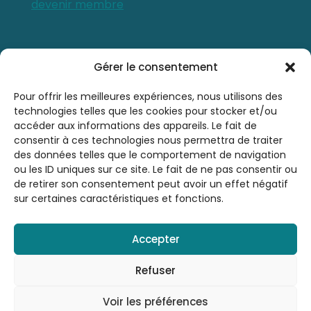
devenir membre
Contactez-nous
Gérer le consentement
0476 21 76 46
Pour offrir les meilleures expériences, nous utilisons des
technologies telles que les cookies pour stocker et/ou
accéder aux informations des appareils. Le fait de
sbsrinfo@gmail.com
consentir à ces technologies nous permettra de traiter
des données telles que le comportement de navigation
ou les ID uniques sur ce site. Le fait de ne pas consentir ou
de retirer son consentement peut avoir un effet négatif
sur certaines caractéristiques et fonctions.
Accepter
© 2026 Société Belge de Sophrologie et de
Relaxation A.S.B.L. - SBSR | Tous droits
Refuser
réservés |
Mentions légales
| By
LAUGRE
Voir les préférences