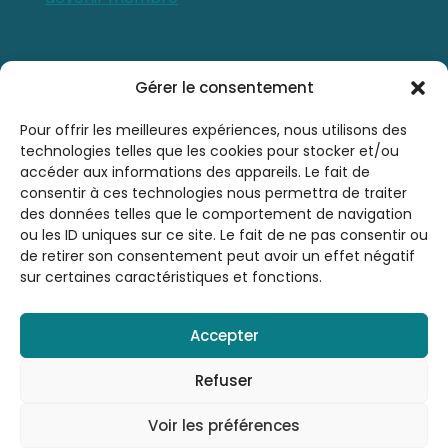
Contactez-nous
Gérer le consentement
0476 21 76 46
Pour offrir les meilleures expériences, nous utilisons des
technologies telles que les cookies pour stocker et/ou
accéder aux informations des appareils. Le fait de
sbsrinfo@gmail.com
consentir à ces technologies nous permettra de traiter
des données telles que le comportement de navigation
ou les ID uniques sur ce site. Le fait de ne pas consentir ou
de retirer son consentement peut avoir un effet négatif
sur certaines caractéristiques et fonctions.
Accepter
© 2026 Société Belge de Sophrologie et de
Relaxation A.S.B.L. - SBSR | Tous droits
Refuser
réservés |
Mentions légales
| By
LAUGRE
Voir les préférences